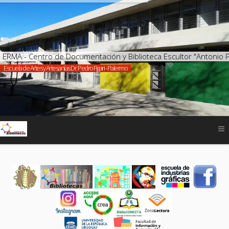
ERMA - Centro de Documentación y Biblioteca Escultor "Antonio 
Escuela de Artes y Artesanías Dr. Pedro Figari - Palermo