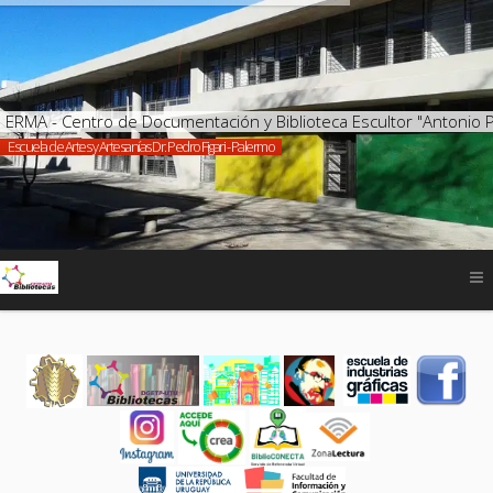
ERMA - Centro de Documentación y Biblioteca Escultor "Antonio 
Escuela de Artes y Artesanías Dr. Pedro Figari - Palermo