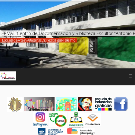
ERMA - Centro de Documentación y Biblioteca Escultor "Antonio 
Escuela de Artes y Artesanías Dr. Pedro Figari - Palermo