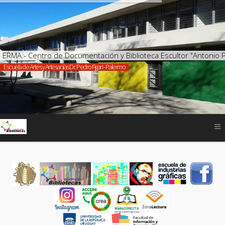
ERMA - Centro de Documentación y Biblioteca Escultor "Antonio 
Escuela de Artes y Artesanías Dr. Pedro Figari - Palermo