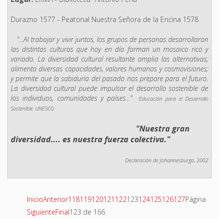
Durazno 1577 - Peatonal Nuestra Señora de la Encina 1578
"...Al trabajar y vivir juntos, los grupos de personas desarrollaron
las distintas culturas que hoy en día forman un mosaico rico y
variado. La diversidad cultural resultante amplia las alternativas;
alimenta diversas capacidades, valores humanos y cosmovisiones;
y permite que la sabiduría del pasado nos prepare para el futuro.
La diversidad cultural puede impulsar el desarrollo sostenible de
los individuos, comunidades y países..."
Educación para el Desarrollo
Sostenible. UNESCO.
"Nuestra gran
diversidad.... es nuestra fuerza colectiva."
Declaración de Johannesburgo, 2002
Inicio
Anterior
118
119
120
121
122
123
124
125
126
127
Página
Siguiente
Final
123 de 166