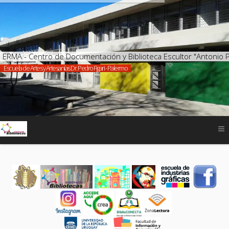
ERMA - Centro de Documentación y Biblioteca Escultor "Antonio 
Escuela de Artes y Artesanías Dr. Pedro Figari - Palermo