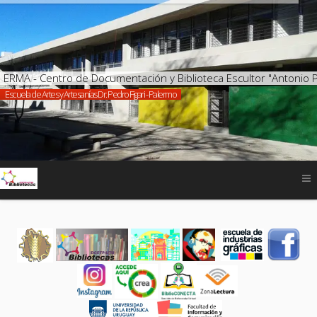
ERMA - Centro de Documentación y Biblioteca Escultor "Antonio 
Escuela de Artes y Artesanías Dr. Pedro Figari - Palermo