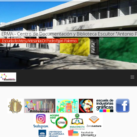
ERMA - Centro de Documentación y Biblioteca Escultor "Antonio 
Escuela de Artes y Artesanías Dr. Pedro Figari - Palermo