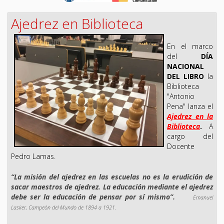
Ajedrez en Biblioteca
En el marco
del
DÍA
NACIONAL
DEL LIBRO
la
Biblioteca
"Antonio
Pena" lanza el
Ajedrez en la
Biblioteca
.
A
cargo del
Docente
Pedro Lamas.
“La misión del ajedrez en las escuelas no es la erudición de
sacar maestros de ajedrez. La educación mediante el ajedrez
debe ser la educación de pensar por sí mismo”.
Emanuel
Lasker, Campeón del Mundo de 1894 a 1921.