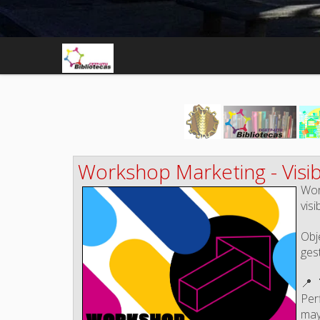
Workshop Marketing - Visib
Wor
vis
Obj
ges
📍
Per
may