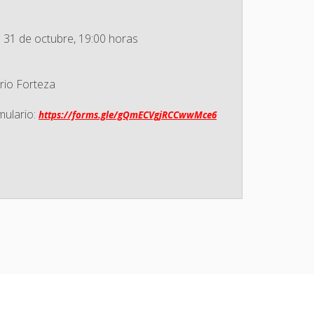
s 31 de octubre, 19:00 horas
ario Forteza
mulario:
https://forms.gle/gQmECVgjRCCwwMce6