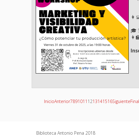
👩‍
🎓 
👩‍
Ins
Inicio
Anterior
7
8
9
10
11
12
13
14
15
16
Siguiente
Fina
Biblioteca Antonio Pena 2018