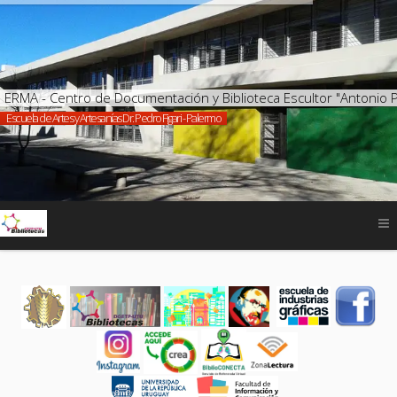
ERMA - Centro de Documentación y Biblioteca Escultor "Antonio 
Escuela de Artes y Artesanías Dr. Pedro Figari - Palermo