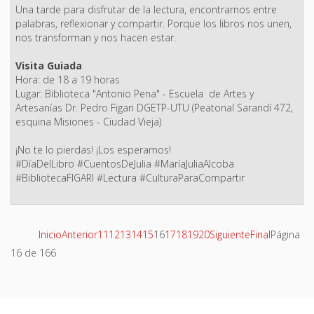
Una tarde para disfrutar de la lectura, encontrarnos entre
palabras, reflexionar y compartir. Porque los libros nos unen,
nos transforman y nos hacen estar.
Visita Guiada
Hora: de 18 a 19 horas
Lugar: Biblioteca "Antonio Pena" - Escuela de Artes y
Artesanías Dr. Pedro Figari DGETP-UTU (Peatonal Sarandí 472,
esquina Misiones - Ciudad Vieja)
¡No te lo pierdas! ¡Los esperamos!
#DíaDelLibro #CuentosDeJulia #MaríaJuliaAlcoba
#BibliotecaFIGARI #Lectura #CulturaParaCompartir
Inicio
Anterior
11
12
13
14
15
16
17
18
19
20
Siguiente
Final
Página
16 de 166