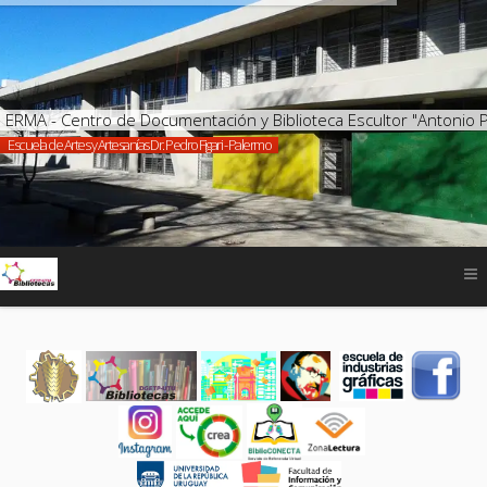
ERMA - Centro de Documentación y Biblioteca Escultor "Antonio 
Escuela de Artes y Artesanías Dr. Pedro Figari - Palermo