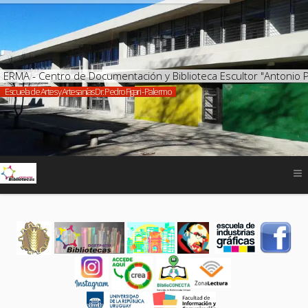
ERMA - Centro de Documentación y Biblioteca Escultor "Antonio 
Escuela de Artes y Artesanías Dr. Pedro Figari - Palermo