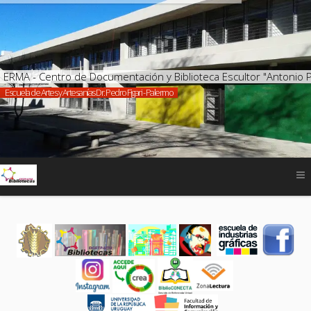
ERMA - Centro de Documentación y Biblioteca Escultor "Antonio 
Escuela de Artes y Artesanías Dr. Pedro Figari - Palermo