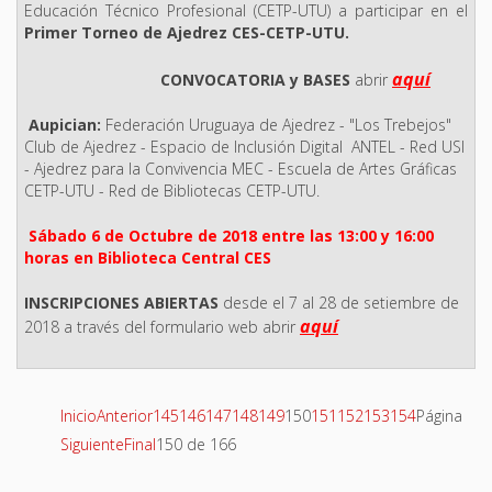
Educación Técnico Profesional (CETP-UTU) a participar en el
Primer Torneo de Ajedrez CES-CETP-UTU.
aquí
CONVOCATORIA y BASES
abrir
Aupician:
Federación Uruguaya de Ajedrez - "Los Trebejos"
Club de Ajedrez - Espacio de Inclusión Digital ANTEL - Red USI
- Ajedrez para la Convivencia MEC - Escuela de Artes Gráficas
CETP-UTU - Red de Bibliotecas CETP-UTU.
Sábado 6 de Octubre de 2018 entre las 13:00 y 16:00
horas en Biblioteca Central CES
INSCRIPCIONES ABIERTAS
desde el 7 al 28 de setiembre de
aquí
2018 a través del formulario web abrir
Inicio
Anterior
145
146
147
148
149
150
151
152
153
154
Página
Siguiente
Final
150 de 166