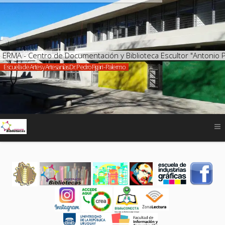
ERMA - Centro de Documentación y Biblioteca Escultor "Antonio 
Escuela de Artes y Artesanías Dr. Pedro Figari - Palermo