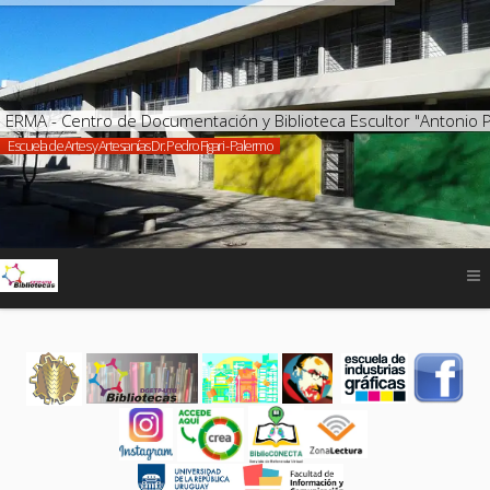
ERMA - Centro de Documentación y Biblioteca Escultor "Antonio 
Escuela de Artes y Artesanías Dr. Pedro Figari - Palermo